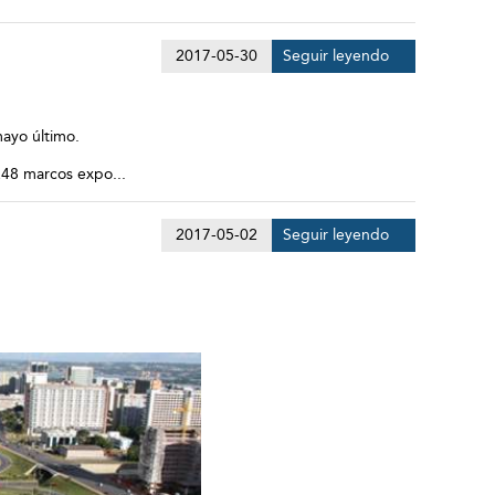
2017-05-30
Seguir leyendo
mayo último.
2.248 marcos expo
...
2017-05-02
Seguir leyendo