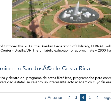
of October this 2017, the Brazilian Federation of Philately, FEBRAF wi
nter - Brasília/DF. The philatelic exhibition of approximately 2800 fr
ico en San JosÃ© de Costa Rica.
 Rica y dentro del programa de actos filatélicos, programados para conm
niversidad estatal, se celebró un interesante acto académico cuyo fin e
« Anterior
2
3
4
5
6
Sigu