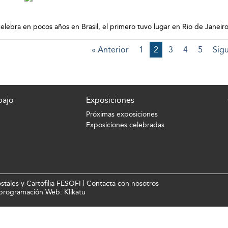
elebra en pocos años en Brasil, el primero tuvo lugar en Rio de Janeiro
« Anterior
1
2
3
4
5
Sigu
bajo
Exposiciones
Próximas exposiciones
Exposiciones celebradas
tales y Cartofilia FESOFI |
Contacta con nosotros
y programación Web:
Klikatu