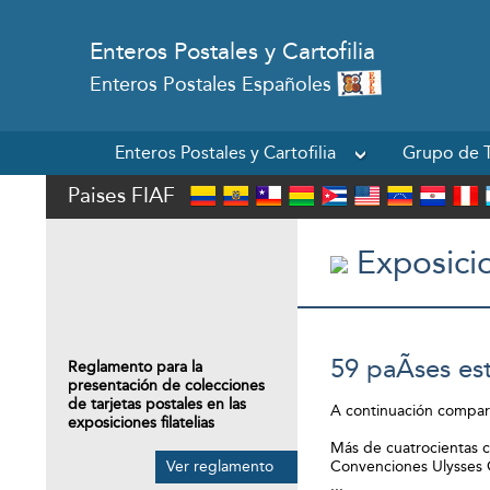
Enteros Postales y Cartofilia
Enteros Postales Españoles
Enteros Postales y Cartofilia
Grupo de T
Paises FIAF
Exposici
59 paÃ­ses es
Reglamento para la
presentación de colecciones
de tarjetas postales en las
A continuación comparti
exposiciones filatelias
Más de cuatrocientas co
Ver reglamento
Convenciones Ulysses 
...