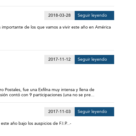
2018-03-28
Seguir leyendo
ás importante de los que vamos a vivir este año en América
2017-11-12
Seguir leyendo
 Postales, fue una Exfilna muy intensa y llena de
sión contó con 9 participaciones (una no se pre...
2017-11-03
Seguir leyendo
te año bajo los auspicios de F.I.P...-